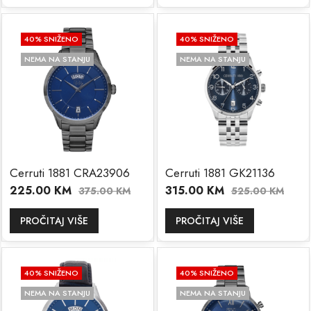
40
% SNIŽENO
40
% SNIŽENO
NEMA NA STANJU
NEMA NA STANJU
Cerruti 1881 CRA23906
Cerruti 1881 GK21136
225.00
KM
315.00
KM
375.00
KM
525.00
KM
PROČITAJ VIŠE
PROČITAJ VIŠE
40
% SNIŽENO
40
% SNIŽENO
NEMA NA STANJU
NEMA NA STANJU