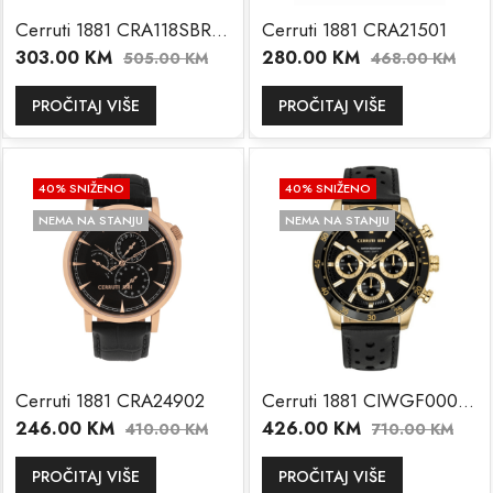
Cerruti 1881 CRA118SBR02BKP
Cerruti 1881 CRA21501
303.00
KM
280.00
KM
505.00
KM
468.00
KM
PROČITAJ VIŠE
PROČITAJ VIŠE
40
% SNIŽENO
40
% SNIŽENO
NEMA NA STANJU
NEMA NA STANJU
Cerruti 1881 CRA24902
Cerruti 1881 CIWGF0007604
246.00
KM
426.00
KM
410.00
KM
710.00
KM
PROČITAJ VIŠE
PROČITAJ VIŠE