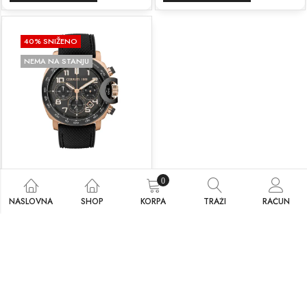
40
% SNIŽENO
NEMA NA STANJU
Cerruti 1881 CIWG02206802
0
479.00
KM
799.00
KM
NASLOVNA
SHOP
KORPA
TRAŽI
RAČUN
PROČITAJ VIŠE