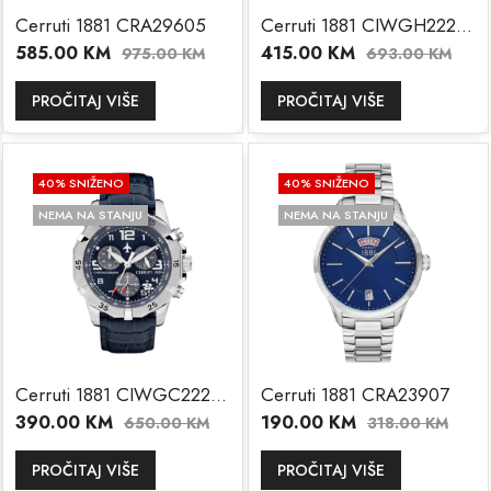
Cerruti 1881 CRA29605
Cerruti 1881 CIWGH2224208
585.00
KM
415.00
KM
975.00
KM
693.00
KM
PROČITAJ VIŠE
PROČITAJ VIŠE
40
% SNIŽENO
40
% SNIŽENO
NEMA NA STANJU
NEMA NA STANJU
Cerruti 1881 CIWGC2224401
Cerruti 1881 CRA23907
390.00
KM
190.00
KM
650.00
KM
318.00
KM
PROČITAJ VIŠE
PROČITAJ VIŠE