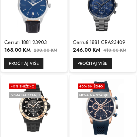
Cerruti 1881 23903
Cerruti 1881 CRA23409
168.00
KM
246.00
KM
280.00
KM
410.00
KM
PROČITAJ VIŠE
PROČITAJ VIŠE
40
% SNIŽENO
40
% SNIŽENO
NEMA NA STANJU
NEMA NA STANJU