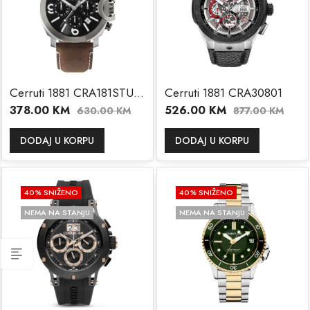
Cerruti 1881 CRA181STU02BR
Cerruti 1881 CRA30801
378.00
KM
526.00
KM
630.00
KM
877.00
KM
DODAJ U KORPU
DODAJ U KORPU
40
% SNIŽENO
40
% SNIŽENO
NEMA NA STANJU
NEMA NA STANJU