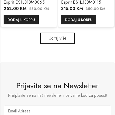
Esprit ES1L318M0065
Esprit ES1L338M0115
252.00
KM
315.00
KM
280.00
KM
350.00
KM
DODAJ U KORPU
DODAJ U KORPU
Učitaj više
Prijavite se na Newsletter
Pretplatite se na naš newsletter i ostvarite kod za popust!