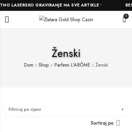
NO LASERSKO GRAVIRANJE NA SVE ARTIKLE •
BESP
0
Ženski
Dom
Shop
Parfemi L'ARÔME
Ženski
Filtriraj po cijeni
Sortiraj po