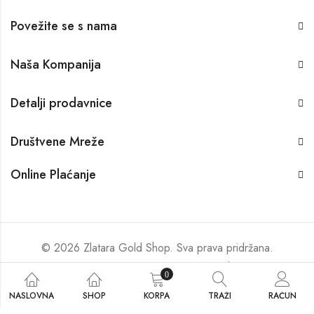
Povežite se s nama
Naša Kompanija
Detalji prodavnice
Društvene Mreže
Online Plaćanje
© 2026 Zlatara Gold Shop. Sva prava pridržana.
Izrađeno od strane
Zlatara Gold Shop
.
0
NASLOVNA
SHOP
KORPA
TRAŽI
RAČUN