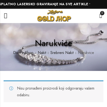
PLATNO LASERSKO GRAVIRANJE NA SVE ARTIKLE •
0
Narukvice
Dom
Shop
Nakit
Srebreni Nakit
Narukvice
Nisu pronađeni proizvodi koji odgovaraju vašem
odabiru.