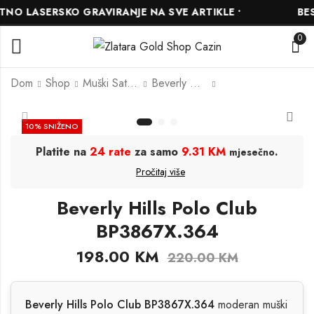
O LASERSKO GRAVIRANJE NA SVE ARTIKLE •
BESP
0
Dom
Shop
Muški Satovi
Beverly Hills Polo Club
Beverly Hills Polo
Beverly Hills Polo
10
% SNIŽENO
Club BP3018X.380
Club BP3874X.390
Platite na
24 rate
za samo
9.31 KM
.
mjesečno
198.00
234.00
KM
KM
Pročitaj više
220.00
260.00
KM
KM
Beverly Hills Polo Club
BP3867X.364
198.00
KM
220.00
KM
Beverly Hills Polo Club BP3867X.364
moderan muški