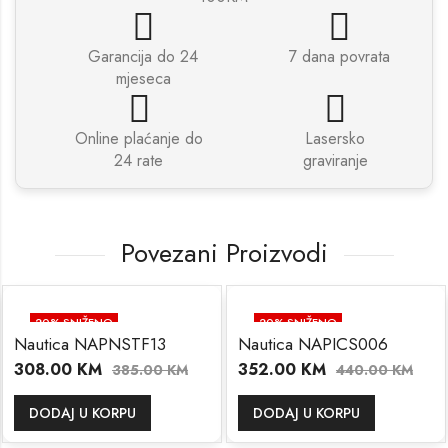
Garancija do 24
7 dana povrata
mjeseca
Online plaćanje do
Lasersko
24 rate
graviranje
Povezani Proizvodi
20
% SNIŽENO
20
% SNIŽENO
Nautica NAPNSTF13
Nautica NAPICS006
308.00
KM
352.00
KM
385.00
KM
440.00
KM
DODAJ U KORPU
DODAJ U KORPU