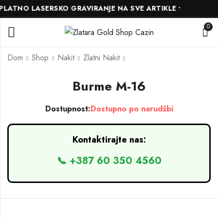
LATNO LASERSKO GRAVIRANJE NA SVE ARTIKLE •
0
Dom
Shop
Nakit
Zlatni Nakit
Burme M-16
Burme M-15
Burme M-17
Dostupnost:
Dostupno po narudžbi
Kontaktirajte nas:
📞 +387 60 350 4560