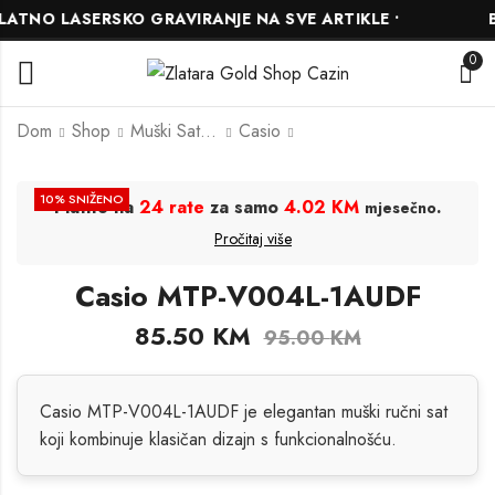
TNO LASERSKO GRAVIRANJE NA SVE ARTIKLE •
BE
0
Dom
Shop
Muški Satovi
Casio
Casio MTP-1335D-
Casio MTP-V004D-
10
% SNIŽENO
Platite na
24 rate
za samo
4.02 KM
.
mjesečno
1A2VDF
1BUDF
Pročitaj više
162.00
108.00
KM
KM
120.00
KM
180.00
KM
Casio MTP-V004L-1AUDF
85.50
KM
95.00
KM
Casio MTP-V004L-1AUDF je elegantan muški ručni sat
koji kombinuje klasičan dizajn s funkcionalnošću.