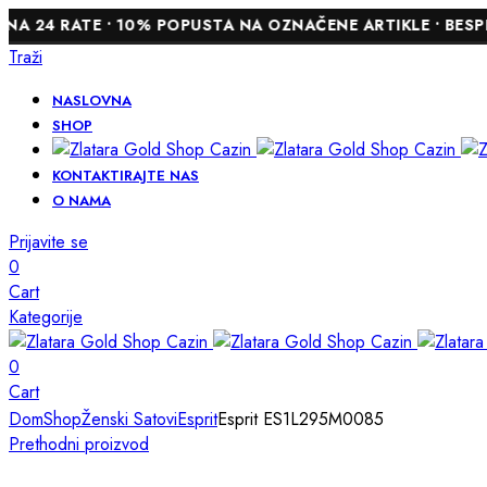
 • 10% POPUSTA NA OZNAČENE ARTIKLE • BESPLATNO LASER
Traži
NASLOVNA
SHOP
KONTAKTIRAJTE NAS
O NAMA
Prijavite se
0
Cart
Kategorije
0
Cart
Dom
Shop
Ženski Satovi
Esprit
Esprit ES1L295M0085
Prethodni proizvod