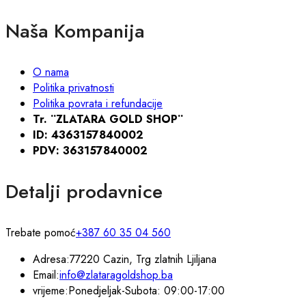
Naša Kompanija
O nama
Politika privatnosti
Politika povrata i refundacije
Tr. ¨ZLATARA GOLD SHOP¨
ID: 4363157840002
PDV: 363157840002
Detalji prodavnice
Trebate pomoć
+387 60 35 04 560
Adresa:
77220 Cazin, Trg zlatnih Ljiljana
Email:
info@zlataragoldshop.ba
vrijeme:
Ponedjeljak-Subota: 09:00-17:00