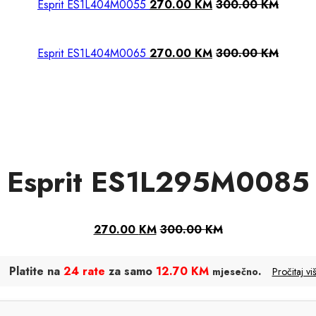
Esprit ES1L404M0055
270.00
KM
300.00
KM
Esprit ES1L404M0065
270.00
KM
300.00
KM
Esprit ES1L295M0085
270.00
KM
300.00
KM
Platite na
24 rate
za samo
12.70 KM
.
mjesečno
Pročitaj vi