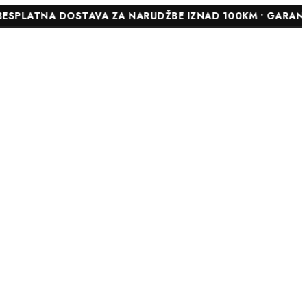
OSTAVA ZA NARUDŽBE IZNAD 100KM • GARANCIJA DO 24 MJ