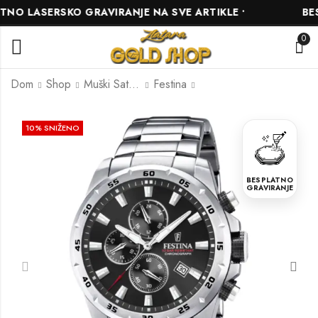
O LASERSKO GRAVIRANJE NA SVE ARTIKLE •
BESPL
0
Dom
Shop
Muški Satovi
Festina
Festina F20561/5
Festina F20560/1
10
% SNIŽENO
423.00
342.00
KM
KM
470.00
380.00
KM
KM
BESPLATNO
GRAVIRANJE