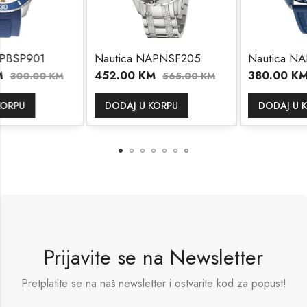
Nautica NAPNSF205
Nautica NAPKBF304
452.00
KM
380.00
KM
M
565.00
KM
475.00
K
DODAJ U KORPU
DODAJ U KORPU
Prijavite se na Newsletter
Pretplatite se na naš newsletter i ostvarite kod za popust!