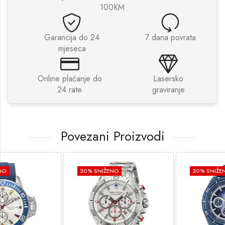
100KM
Garancija do 24
7 dana povrata
mjeseca
Online plaćanje do
Lasersko
24 rate
graviranje
Povezani Proizvodi
20
% SNIŽENO
20
% SNIŽENO