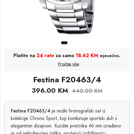
Platite na
24 rate
za samo
18.62 KM
.
mjesečno
Pročitaj više
Festina F20463/4
396.00
KM
440.00
KM
Festina F20463/4
je muški hronografski sat iz
kolekcije Chrono Sport, koji kombinuje sportski duh s
elegantnim dizajnom. Kućište prečnika 46 mm izrađeno
je od nehrđajućeg čelika, pružajući izdržljivost i