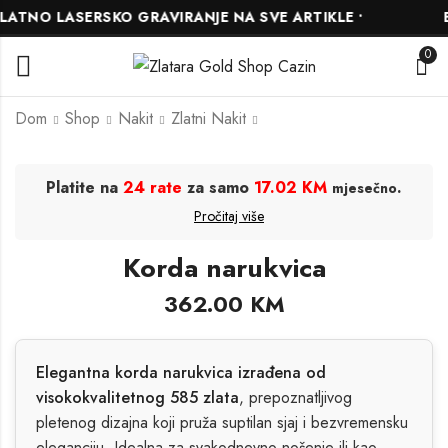
ATNO LASERSKO GRAVIRANJE NA SVE ARTIKLE •
B
0
Dom
Shop
Nakit
Zlatni Nakit
L'arome inspired by
Beverly Hills Polo
Platite na
24 rate
za samo
17.02 KM
.
mjesečno
Blanche Byredo
Club BP3832X.350
Pročitaj više
10.00
184.50
KM
KM
–
205.00
KM
49.00
KM
Korda narukvica
362.00
KM
Elegantna korda narukvica izrađena od
visokokvalitetnog 585 zlata
, prepoznatljivog
pletenog dizajna koji pruža suptilan sjaj i bezvremensku
eleganciju. Idealna za svakodnevno nošenje ili kao