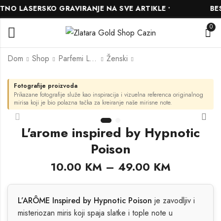
O LASERSKO GRAVIRANJE NA SVE ARTIKLE •
BESP
0
Dom
Shop
Parfemi L'ARÔME
Ženski
Fotografije proizvoda
Slazenger
L'arome inspired by
Prikazane fotografije služe kao inspiracija i vizuelna referenca originalnog
SL.09.2462.4.03
Armani Code
mirisa koji je bio polazna tačka za kreiranje naše mirisne note.
153.00
10.00
KM
KM
–
170.00
KM
49.00
KM
L'arome inspired by Hypnotic
Poison
10.00
KM
–
49.00
KM
L’ARÔME Inspired by Hypnotic Poison
je zavodljiv i
misteriozan miris koji spaja slatke i tople note u