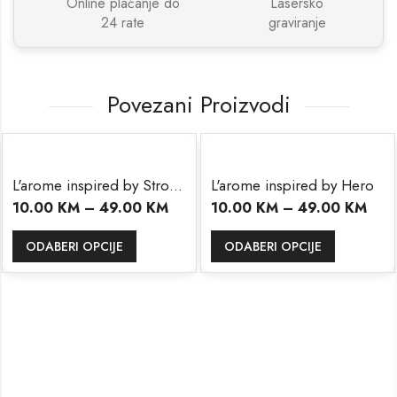
Online plaćanje do
Lasersko
24 rate
graviranje
Povezani Proizvodi
L'arome inspired by Stronger With You
L'arome inspired by Hero
10.00
KM
–
49.00
KM
10.00
KM
–
49.00
KM
ODABERI OPCIJE
ODABERI OPCIJE