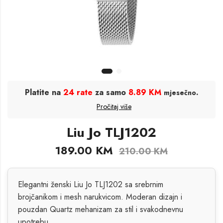
Platite na
24 rate
za samo
8.89 KM
.
mjesečno
Pročitaj više
Liu Jo TLJ1202
189.00
KM
210.00
KM
Elegantni ženski Liu Jo TLJ1202 sa srebrnim
brojčanikom i mesh narukvicom. Moderan dizajn i
pouzdan Quartz mehanizam za stil i svakodnevnu
upotrebu.