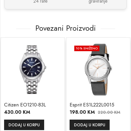
24 rate
graviranje
Povezani Proizvodi
10
% SNIŽENO
10
zen EO1210-83L
Esprit ES1L222L0015
Espr
.00
KM
198.00
KM
216
220.00
KM
DAJ U KORPU
DODAJ U KORPU
DO