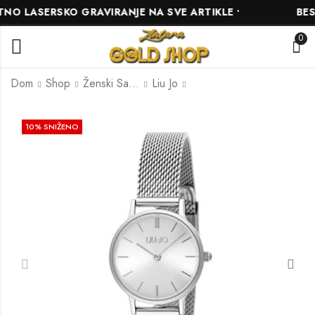
 LASERSKO GRAVIRANJE NA SVE ARTIKLE •
BESPL
0
Dom
Shop
Ženski Satovi
Liu Jo
Liu Jo TLJ2353
Liu Jo TLJ2541
10
% SNIŽENO
347.00
207.00
KM
KM
386.00
KM
230.00
KM