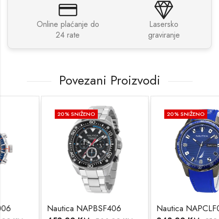
Online plaćanje do
Lasersko
24 rate
graviranje
Povezani Proizvodi
20
% SNIŽENO
20
% SNIŽENO
Nautica NAPBSF406
Nautica NAPCLF003