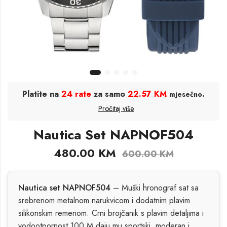
Platite na
24 rate
za samo
22.57 KM
.
mjesečno
Pročitaj više
Nautica Set NAPNOF504
480.00
KM
600.00
KM
Nautica set NAPNOF504
– Muški hronograf sat sa
srebrenom metalnom narukvicom i dodatnim plavim
silikonskim remenom. Crni brojčanik s plavim detaljima i
vodootpornost 100 M daju mu sportski, moderan i