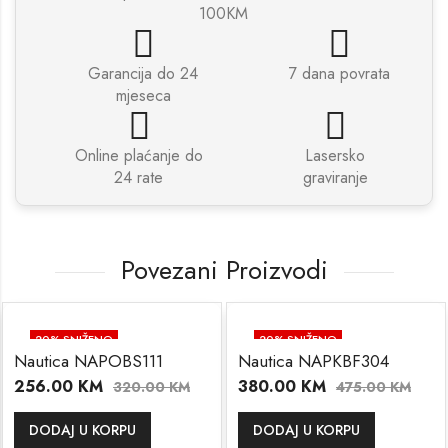
100KM
Garancija do 24
7 dana povrata
mjeseca
Online plaćanje do
Lasersko
24 rate
graviranje
Povezani Proizvodi
20
% SNIŽENO
20
% SNIŽENO
Nautica NAPOBS111
Nautica NAPKBF304
256.00
KM
380.00
KM
320.00
KM
475.00
KM
DODAJ U KORPU
DODAJ U KORPU