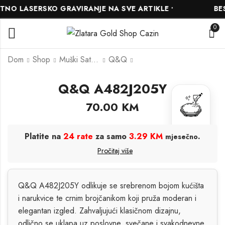
O LASERSKO GRAVIRANJE NA SVE ARTIKLE •
BESP
0
Dom
Shop
Muški Satovi
Q&Q
Q&Q A482J205Y
Q&Q Q892J202Y
Q&Q A484J202Y
70.00
KM
60.00
80.00
KM
KM
BESPLATNO
GRAVIRANJE
Platite na
24 rate
za samo
3.29 KM
.
mjesečno
Pročitaj više
Q&Q A482J205Y odlikuje se srebrenom bojom kućišta
i narukvice te crnim brojčanikom koji pruža moderan i
elegantan izgled. Zahvaljujući klasičnom dizajnu,
odlično se uklapa uz poslovne, svečane i svakodnevne