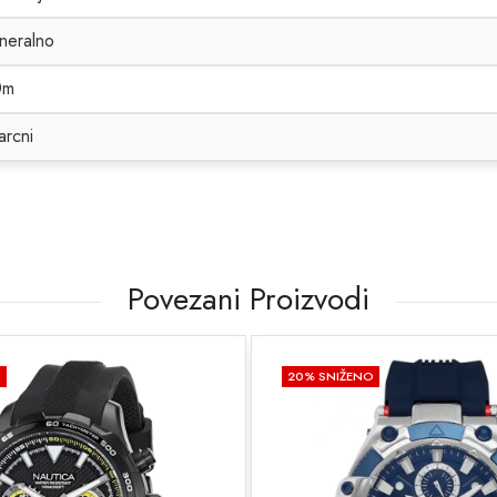
neralno
0m
arcni
Povezani Proizvodi
O
20
% SNIŽENO