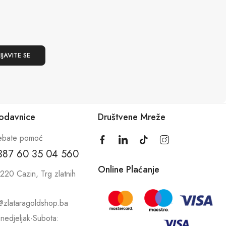
rodavnice
Društvene Mreže
ebate pomoć
387 60 35 04 560
Online Plaćanje
220 Cazin, Trg zlatnih
@zlataragoldshop.ba
nedjeljak-Subota: