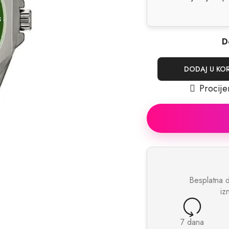
D
DODAJ U KO
Procije
Besplatna 
iz
7 dana