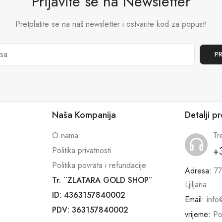
Prijavite se na Newsletter
Pretplatite se na naš newsletter i ostvarite kod za popust!
Naša Kompanija
Detalji p
O nama
Tr
+
Politika privatnosti
Politika povrata i refundacije
Adresa:
77
Tr. ¨ZLATARA GOLD SHOP¨
Ljiljana
ID: 4363157840002
Email:
info
PDV: 363157840002
vrijeme:
Po