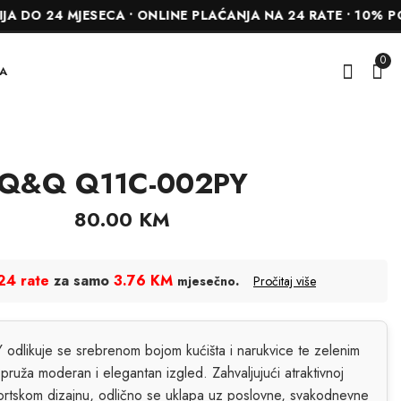
 MJESECA • ONLINE PLAĆANJA NA 24 RATE • 10% POPUSTA
0
A
Q&Q Q11C-002PY
Q&Q C05A-019PY
Q&Q Q11C-001PY
75.00
80.00
KM
KM
80.00
KM
24 rate
za samo
3.76 KM
.
mjesečno
Pročitaj više
likuje se srebrenom bojom kućišta i narukvice te zelenim
 pruža moderan i elegantan izgled. Zahvaljujući atraktivnoj
portskom dizajnu, odlično se uklapa uz poslovne, svakodnevne