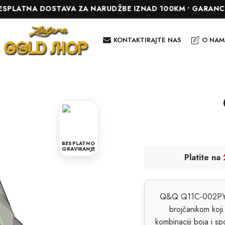
NA DOSTAVA ZA NARUDŽBE IZNAD 100KM • GARANCIJA DO 24
KONTAKTIRAJTE NAS
O NAM
BESPLATNO
GRAVIRANJE
Platite na
Q&Q Q11C-002PY od
brojčanikom koji
kombinaciji boja i s