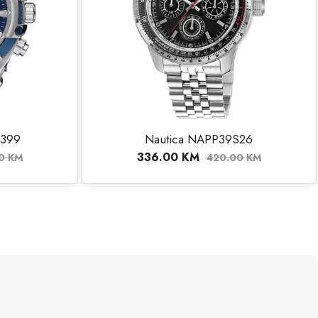
.399
Nautica NAPP39S26
336.00
KM
00
KM
420.00
KM