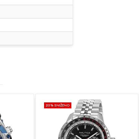
20
% SNIŽENO