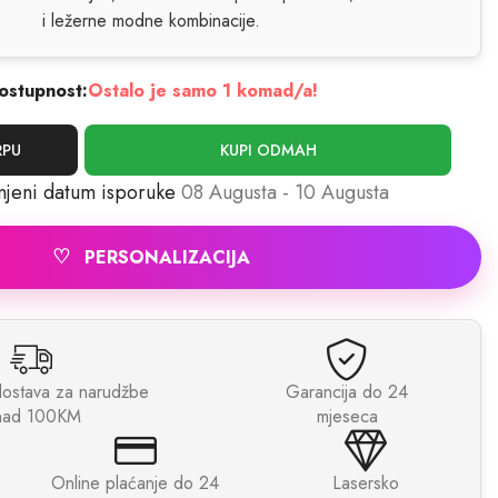
i ležerne modne kombinacije.
ostupnost:
Ostalo je samo 1 komad/a!
RPU
KUPI ODMAH
njeni datum isporuke
08 Augusta - 10 Augusta
♡
PERSONALIZACIJA
dostava za narudžbe
Garancija do 24
nad 100KM
mjeseca
Online plaćanje do 24
Lasersko