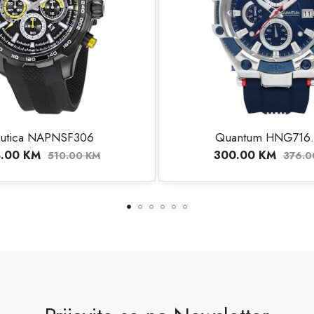
utica NAPNSF306
Quantum HNG716
8.00
KM
300.00
KM
510.00
KM
376.