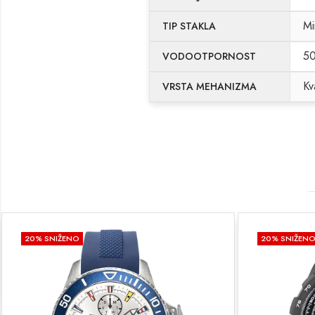
Mi
TIP STAKLA
5
VODOOTPORNOST
Kv
VRSTA MEHANIZMA
20
% SNIŽENO
20
% SNIŽEN