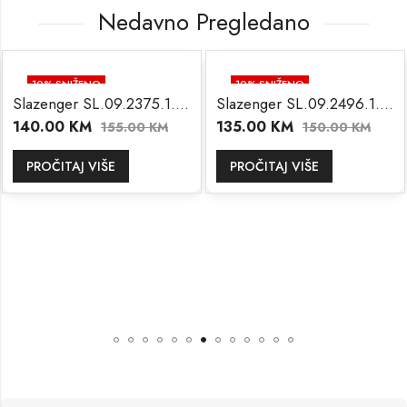
Nedavno Pregledano
10
% SNIŽENO
10
% SNIŽENO
Slazenger SL.09.2375.1.06
Slazenger SL.09.2496.1.04
NEMA NA STANJU
NEMA NA STANJU
140.00
KM
135.00
KM
155.00
KM
150.00
KM
PROČITAJ VIŠE
PROČITAJ VIŠE