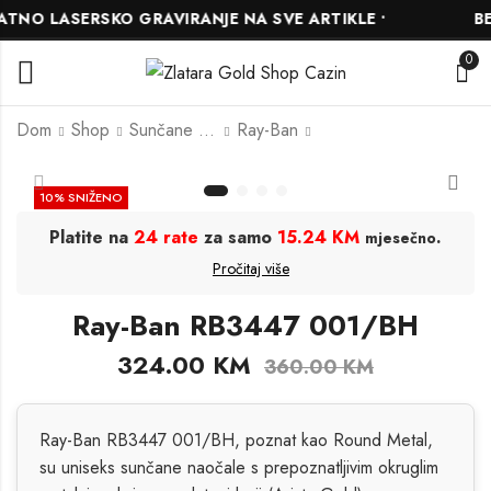
NO LASERSKO GRAVIRANJE NA SVE ARTIKLE •
BES
0
Dom
Shop
Sunčane Naočale
Ray-Ban
Ray-Ban RB3636
Ray-Ban RB3733
10
% SNIŽENO
9196/G6
001/31
Platite na
24 rate
za samo
15.24 KM
.
mjesečno
423.00
283.50
KM
KM
315.00
KM
Pročitaj više
470.00
KM
Ray-Ban RB3447 001/BH
324.00
KM
360.00
KM
Ray-Ban RB3447 001/BH, poznat kao Round Metal,
su uniseks sunčane naočale s prepoznatljivim okruglim