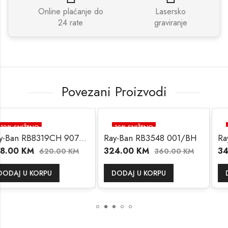
Online plaćanje do
Lasersko
24 rate
graviranje
Povezani Proizvodi
10
% SNIŽENO
10
% SNIŽENO
Ray-Ban RB8319CH 9075/J0
Ray-Ban RB3548 001/BH
324.00
KM
346.50
KM
20.00
KM
360.00
KM
3
PU
DODAJ U KORPU
DODAJ U KOR