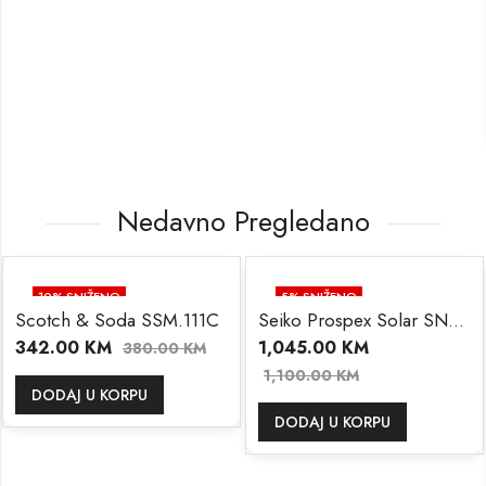
Nedavno Pregledano
10
% SNIŽENO
5
% SNIŽENO
Scotch & Soda SSM.111C
Seiko Prospex Solar SNE591P1
342.00
KM
1,045.00
KM
380.00
KM
1,100.00
KM
DODAJ U KORPU
DODAJ U KORPU