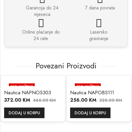
Garancija do 24
7 dana povrata
mjeseca
Online plaćanje do
Lasersko
24 rate
graviranje
Povezani Proizvodi
20
% SNIŽENO
20
% SNIŽENO
Nautica NAPNOS303
Nautica NAPOBS111
372.00
KM
256.00
KM
465.00
KM
320.00
KM
DODAJ U KORPU
DODAJ U KORPU