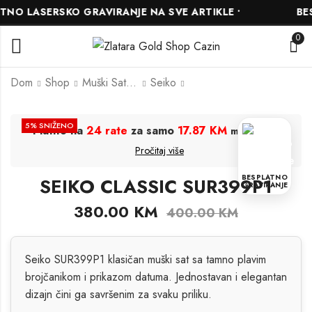
O LASERSKO GRAVIRANJE NA SVE ARTIKLE •
BESP
0
Dom
Shop
Muški Satovi
Seiko
SEIKO CLASSIC
SEIKO AUTOMATIC
5
% SNIŽENO
Platite na
24 rate
za samo
17.87 KM
.
mjesečno
SAPPHIRE
SRPH89K1
Pročitaj više
SUR309P1
646.00
KM
522.50
KM
680.00
KM
BESPLATNO
SEIKO CLASSIC SUR399P1
550.00
KM
GRAVIRANJE
380.00
KM
400.00
KM
Seiko SUR399P1 klasičan muški sat sa tamno plavim
brojčanikom i prikazom datuma. Jednostavan i elegantan
dizajn čini ga savršenim za svaku priliku.