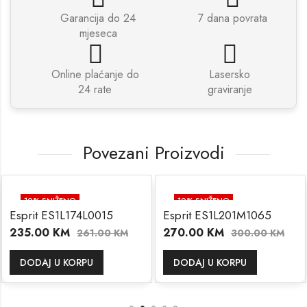
Garancija do 24
7 dana povrata
mjeseca
Online plaćanje do
Lasersko
24 rate
graviranje
Povezani Proizvodi
10
% SNIŽENO
10
% SNIŽENO
Esprit ES1L174L0015
Esprit ES1L201M1065
235.00
KM
270.00
KM
261.00
KM
300.00
KM
DODAJ U KORPU
DODAJ U KORPU