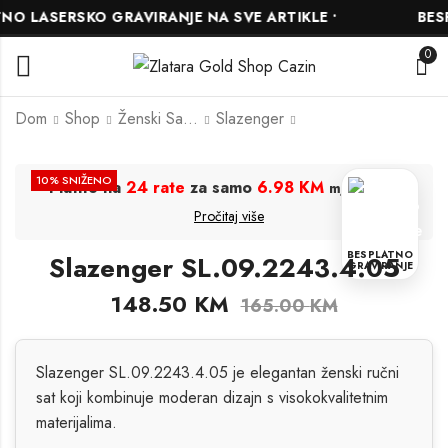
 LASERSKO GRAVIRANJE NA SVE ARTIKLE •
BESPL
0
Dom
Shop
Ženski Satovi
Slazenger
Slazenger
Slazenger
10
% SNIŽENO
Platite na
24 rate
za samo
6.98 KM
.
mjesečno
SL.09.2243.4.06
SL.09.6117.3.02
Pročitaj više
158.00
104.00
KM
KM
175.00
115.00
KM
KM
BESPLATNO
Slazenger SL.09.2243.4.05
GRAVIRANJE
148.50
KM
165.00
KM
Slazenger SL.09.2243.4.05 je elegantan ženski ručni
sat koji kombinuje moderan dizajn s visokokvalitetnim
materijalima.