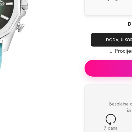
D
DODAJ U KO
Procije
Besplatna 
iz
7 dana