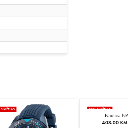
20
% SNIŽENO
Nautica NAPNSF306
408.00
KM
510.00
KM