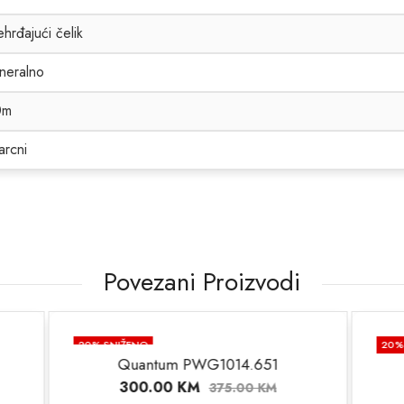
hrđajući čelik
neralno
0m
arcni
Povezani Proizvodi
O
20
% SNIŽENO
ntum PWG1014.651
0.00
KM
375.00
KM