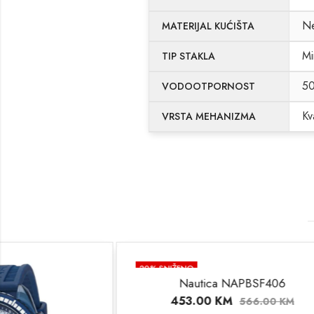
Ne
MATERIJAL KUĆIŠTA
Mi
TIP STAKLA
5
VODOOTPORNOST
Kv
VRSTA MEHANIZMA
20
% SNIŽENO
20
% SNIŽEN
Nautica NAPBSF406
Qua
453.00
KM
30
566.00
KM