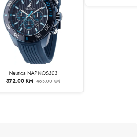
303
00
KM