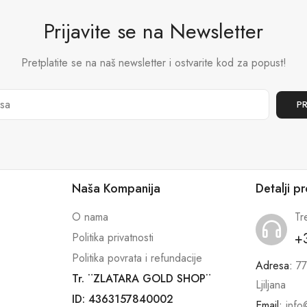
Prijavite se na Newsletter
Pretplatite se na naš newsletter i ostvarite kod za popust!
Naša Kompanija
Detalji p
O nama
Tr
+
Politika privatnosti
Politika povrata i refundacije
Adresa:
77
Tr. ¨ZLATARA GOLD SHOP¨
Ljiljana
ID: 4363157840002
Email:
info