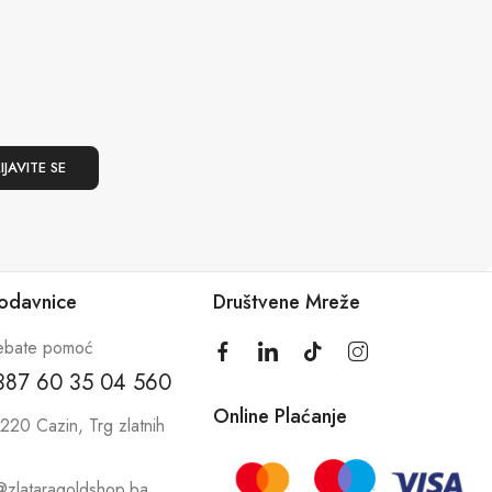
rodavnice
Društvene Mreže
ebate pomoć
387 60 35 04 560
Online Plaćanje
220 Cazin, Trg zlatnih
@zlataragoldshop.ba