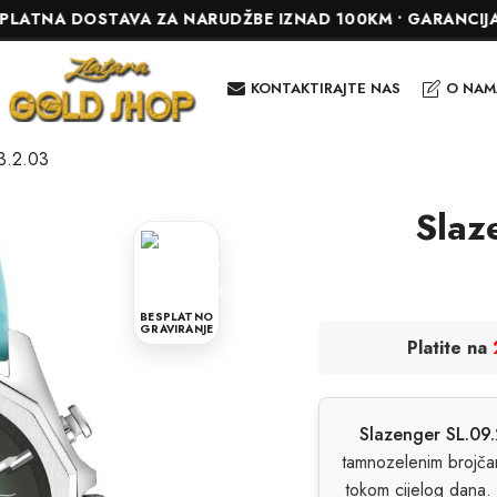
 DOSTAVA ZA NARUDŽBE IZNAD 100KM • GARANCIJA DO 24 
KONTAKTIRAJTE NAS
O NAM
3.2.03
Slaz
BESPLATNO
GRAVIRANJE
Platite na
Slazenger SL.09
tamnozelenim brojčan
tokom cijelog dana. 