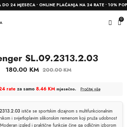
MJESECA • ONLINE PLAĆANJA NA 24 RATE • 10% POPUSTA N
0
A
enger SL.09.2313.2.03
Slazenger
Slazenger
SL.09.2313.2.05
SL.09.2496.1.02
180.00
KM
200.00
KM
135.00
180.00
KM
KM
150.00
KM
200.00
KM
24 rate
za samo
8.46 KM
.
mjesečno
Pročitaj više
.2313.2.03
ističe se sportskim dizajnom s multifunkcionalnim
ikom i svijetloplavim silikonskim remenom koji pruža udobnost
Moderan izgled i praktične funkcije čine ga odličnim izborom