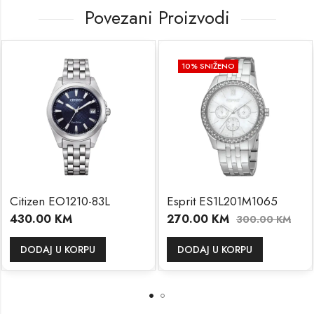
Povezani Proizvodi
10
% SNIŽENO
1
izen EO1210-83L
Esprit ES1L201M1065
Esp
0.00
KM
270.00
KM
23
300.00
KM
ODAJ U KORPU
DODAJ U KORPU
D