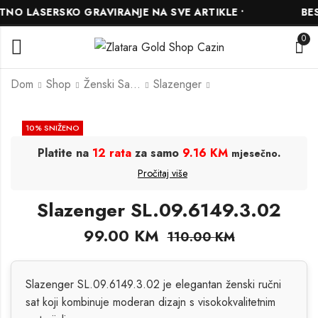
O LASERSKO GRAVIRANJE NA SVE ARTIKLE •
BESP
0
Dom
Shop
Ženski Satovi
Slazenger
Slazenger
Slazenger
10
% SNIŽENO
SL.09.6180.3.02
SL.09.2243.4.07
Platite na
12 rata
za samo
9.16 KM
.
mjesečno
99.00
158.00
KM
KM
110.00
175.00
KM
KM
Pročitaj više
Slazenger SL.09.6149.3.02
99.00
KM
110.00
KM
Slazenger SL.09.6149.3.02 je elegantan ženski ručni
sat koji kombinuje moderan dizajn s visokokvalitetnim