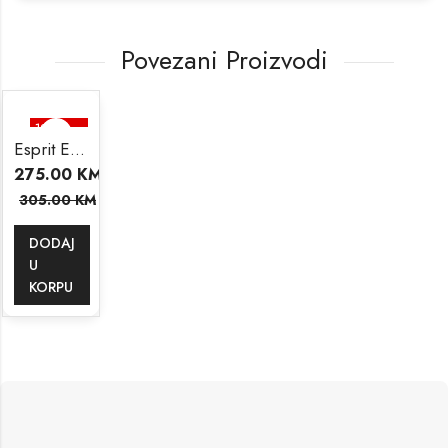
Povezani Proizvodi
10
%
SNIŽENO
Esprit ES1L421M0055
275.00
KM
305.00
KM
DODAJ
U
KORPU