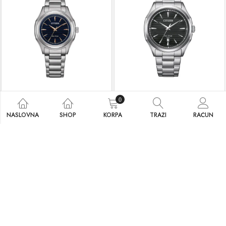
Citizen FE2110-81L
Citizen AW1750-85E
0
410.00
KM
405.00
KM
NASLOVNA
SHOP
KORPA
TRAŽI
RAČUN
DODAJ U KORPU
DODAJ U KORPU
NEMA NA STANJU