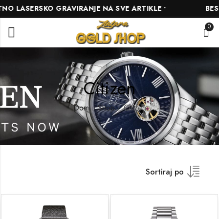
ASERSKO GRAVIRANJE NA SVE ARTIKLE •
BESPLAT
0
Citizen
Dom
Shop
Citizen
Sortiraj po