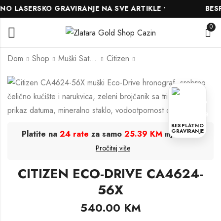
 LASERSKO GRAVIRANJE NA SVE ARTIKLE •
BESPL
0
Dom
Shop
Muški Satovi
Citizen
CITIZEN BM7631-
CITIZEN NJ0180-
52E
80M
420.00
923.00
KM
KM
BESPLATNO
GRAVIRANJE
Platite na
24 rate
za samo
25.39 KM
.
mjesečno
Pročitaj više
CITIZEN ECO-DRIVE CA4624-
56X
540.00
KM