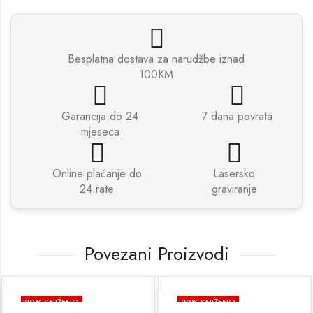
Besplatna dostava za narudžbe iznad
100KM
Garancija do 24
7 dana povrata
mjeseca
Online plaćanje do
Lasersko
24 rate
graviranje
Povezani Proizvodi
20
% SNIŽENO
20
% SNIŽENO