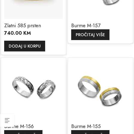
Zlatni 585 prsten
Burme M-157
740.00
KM
PROČITAJ VIŠE
DODAJ U KORPU
Burme M-156
Burme M-155