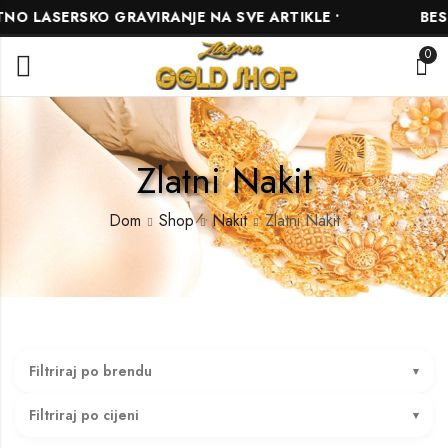
ASERSKO GRAVIRANJE NA SVE ARTIKLE •
BESPLAT
0
Zlatni Nakit
Dom
Shop
Nakit
Zlatni Nakit
Filtriraj po brendu
Filtriraj po cijeni