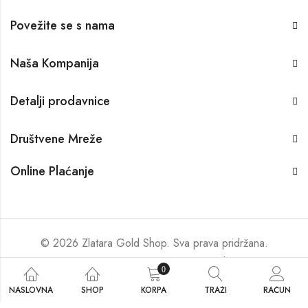
Povežite se s nama
Naša Kompanija
Detalji prodavnice
Društvene Mreže
Online Plaćanje
© 2026 Zlatara Gold Shop. Sva prava pridržana.
Izrađeno od strane
Zlatara Gold Shop
.
0
NASLOVNA
SHOP
KORPA
TRAŽI
RAČUN