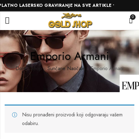
LATNO LASERSKO GRAVIRANJE NA SVE ARTIKLE •
B
0
Emporio Armani
Dom
Shop
Sunčane Naočale
Emporio Armani
Nisu pronađeni proizvodi koji odgovaraju vašem
odabiru.