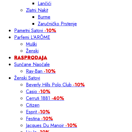
Lančići
Zlatni Nakit
Burme
Zaručničko Prstenje
Pametni Satovi
-10%
Parfemi L'ARÔME
Muški
Ženski
RASPRODAJA
Sunčane Naočale
Ray-Ban
-10%
Ženski Satovi
Beverly Hills Polo Club
-10%
Casio
-10%
Cerruti 1881
-40%
Citizen
Esprit
-10%
Festina
-10%
Jacques Du Manoir
-10%