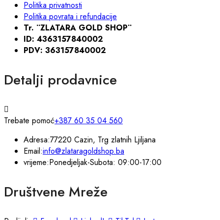
Politika privatnosti
Politika povrata i refundacije
Tr. ¨ZLATARA GOLD SHOP¨
ID: 4363157840002
PDV: 363157840002
Detalji prodavnice
Trebate pomoć
+387 60 35 04 560
Adresa:
77220 Cazin, Trg zlatnih Ljiljana
Email:
info@zlataragoldshop.ba
vrijeme:
Ponedjeljak-Subota: 09:00-17:00
Društvene Mreže