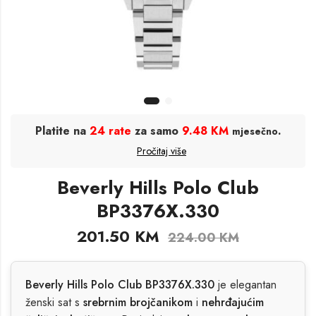
Platite na
24 rate
za samo
9.48 KM
.
mjesečno
Pročitaj više
Beverly Hills Polo Club
BP3376X.330
201.50
KM
224.00
KM
Beverly Hills Polo Club BP3376X.330
je elegantan
ženski sat s
srebrnim brojčanikom
i
nehrđajućim