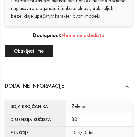
Dekorativni kristalni markeri sati i prikaz datuma dodatno
naglašavaju eleganciju i funkcionalnost, dok reljefni
bezel daje upečatljiv karakter ovom modelu.
Dostupnost:
Nema na skladištu
Obavijesti me
DODATNE INFORMACIJE
Zelena
BOJA BROJČANIKA
30
DIMENZIJA KUĆISTA
Dan/Datum
FUNKCIJE