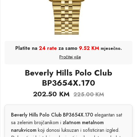
Platite na
24 rate
za samo
9.52 KM
.
mjesečno
Pročitaj više
Beverly Hills Polo Club
BP3654X.170
202.50
KM
225.00
KM
Beverly Hills Polo Club BP3654X.170
elegantan sat
sa zelenim brojčanikom i
zlatnom metalnom
narukvicom
koji donosi luksuzan i sofisticiran izgled.