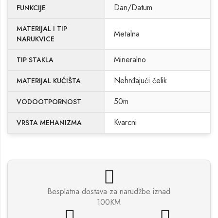
Dan/Datum
FUNKCIJE
MATERIJAL I TIP
Metalna
NARUKVICE
Mineralno
TIP STAKLA
Nehrđajući čelik
MATERIJAL KUĆIŠTA
50m
VODOOTPORNOST
Kvarcni
VRSTA MEHANIZMA
Besplatna dostava za narudžbe iznad
100KM