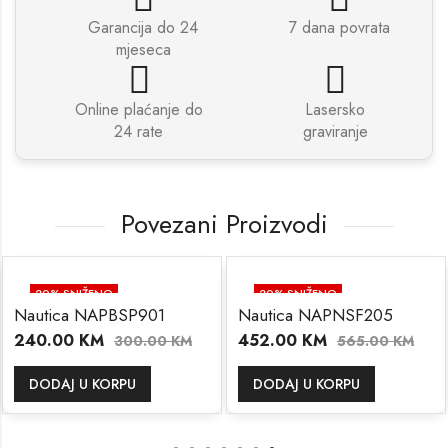
Garancija do 24
7 dana povrata
mjeseca
Online plaćanje do
Lasersko
24 rate
graviranje
Povezani Proizvodi
20
% SNIŽENO
20
% SNIŽENO
Nautica NAPBSP901
Nautica NAPNSF205
240.00
KM
452.00
KM
300.00
KM
565.00
KM
DODAJ U KORPU
DODAJ U KORPU