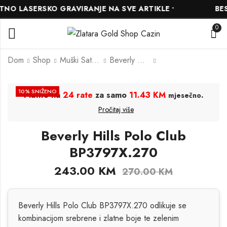
O LASERSKO GRAVIRANJE NA SVE ARTIKLE •
BESP
0
Dom
Shop
Muški Satovi
Beverly Hills Polo Club
Beverly Hills Polo
Beverly Hills Polo
10
% SNIŽENO
Platite na
24 rate
za samo
11.43 KM
.
mjesečno
Club BP3127X.300
Club BP3801X.120
Pročitaj više
225.00
216.00
KM
KM
250.00
240.00
KM
KM
Beverly Hills Polo Club
BP3797X.270
243.00
KM
270.00
KM
Beverly Hills Polo Club BP3797X.270 odlikuje se
kombinacijom srebrene i zlatne boje te zelenim