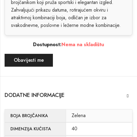
brojčanikom koji pruža sportski i elegantan izgled.
Zahvaljujući prikazu datuma, rotirajućem okviru i
atraktivnoj kombinaciji boja, odličan je izbor za
svakodnevne, poslovne i ležerne modne kombinacije.
Dostupnost:
Nema na skladištu
Obavijesti me
DODATNE INFORMACIJE
Zelena
BOJA BROJČANIKA
40
DIMENZIJA KUĆISTA