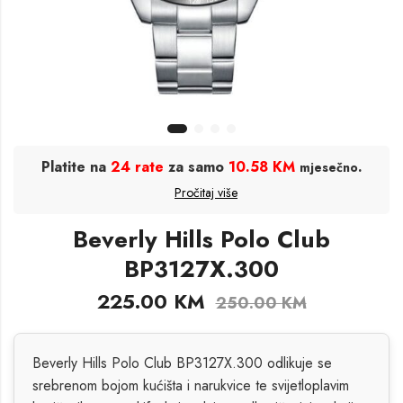
Platite na
24 rate
za samo
10.58 KM
.
mjesečno
Pročitaj više
Beverly Hills Polo Club
BP3127X.300
225.00
KM
250.00
KM
Beverly Hills Polo Club BP3127X.300 odlikuje se
srebrenom bojom kućišta i narukvice te svijetloplavim