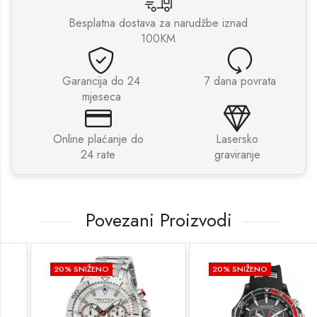
Besplatna dostava za narudžbe iznad
100KM
Garancija do 24
7 dana povrata
mjeseca
Online plaćanje do
Lasersko
24 rate
graviranje
Povezani Proizvodi
20
% SNIŽENO
20
% SNIŽENO