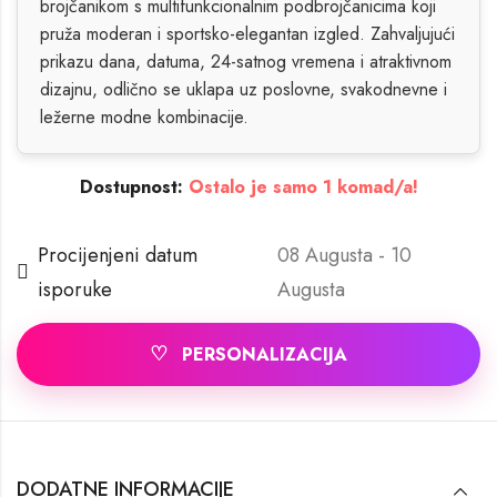
brojčanikom s multifunkcionalnim podbrojčanicima koji
pruža moderan i sportsko-elegantan izgled. Zahvaljujući
prikazu dana, datuma, 24-satnog vremena i atraktivnom
dizajnu, odlično se uklapa uz poslovne, svakodnevne i
ležerne modne kombinacije.
Dostupnost:
Ostalo je samo 1 komad/a!
Procijenjeni datum
08 Augusta - 10
isporuke
Augusta
♡
PERSONALIZACIJA
DODATNE INFORMACIJE