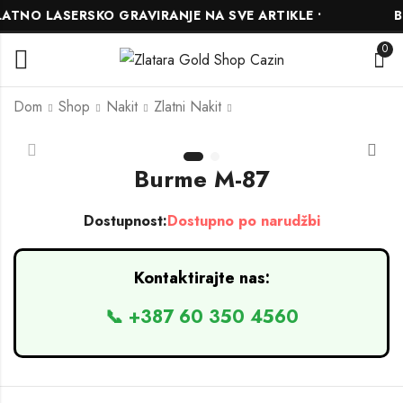
TNO LASERSKO GRAVIRANJE NA SVE ARTIKLE •
BE
0
Dom
Shop
Nakit
Zlatni Nakit
Burme M-86
Burme M-88
Burme M-87
Dostupnost:
Dostupno po narudžbi
Kontaktirajte nas:
📞 +387 60 350 4560