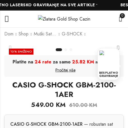
O LASERSKO GRAVIRANJE NA SVE ARTIKLE •
BESPL
0
Dom
Shop
Muški Satovi
G-SHOCK
Esprit
Slazenger
10
% SNIŽENO
ES1L267M0055
SL.09.2343.4.01
Platite na
24 rate
za samo
25.82 KM
.
mjesečno
252.00
144.00
KM
KM
160.00
KM
Pročitaj više
280.00
KM
BESPLATNO
GRAVIRANJE
CASIO G-SHOCK GBM-2100-
1AER
549.00
KM
610.00
KM
CASIO G-SHOCK GBM-2100-1AER
— robustan sat