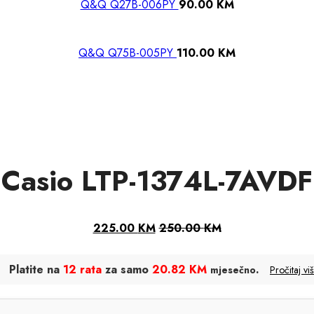
Q&Q Q27B-006PY
90.00
KM
Q&Q Q75B-005PY
110.00
KM
Casio LTP-1374L-7AVDF
225.00
KM
250.00
KM
Platite na
12 rata
za samo
20.82 KM
.
mjesečno
Pročitaj vi