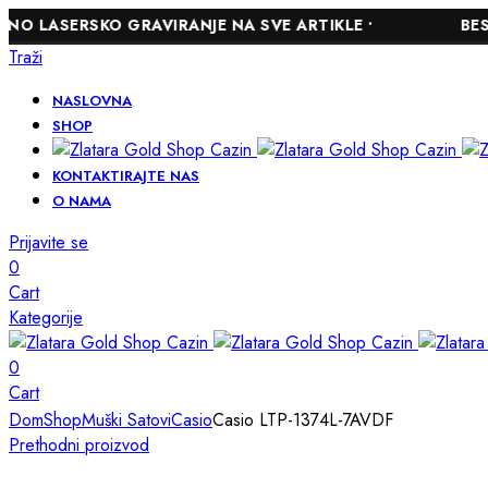
RSKO GRAVIRANJE NA SVE ARTIKLE •
BESPLATNA 
Traži
NASLOVNA
SHOP
KONTAKTIRAJTE NAS
O NAMA
Prijavite se
0
Cart
Kategorije
0
Cart
Dom
Shop
Muški Satovi
Casio
Casio LTP-1374L-7AVDF
Prethodni proizvod