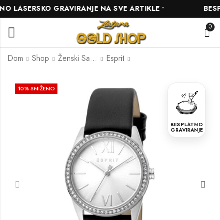
LASERSKO GRAVIRANJE NA SVE ARTIKLE •
BESPLA
0
Dom
Shop
Ženski Satovi
Esprit
Esprit ES1L338L0025
Esprit ES1L153L2015
10
% SNIŽENO
315.00
234.00
KM
KM
350.00
KM
260.00
KM
BESPLATNO
GRAVIRANJE