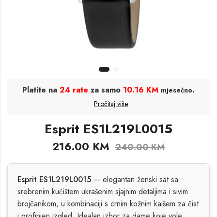
Platite na
24 rate
za samo
10.16 KM
.
mjesečno
Pročitaj više
Esprit ES1L219L0015
216.00
KM
240.00
KM
Esprit ES1L219L0015
— elegantan ženski sat sa
srebrenim kućištem ukrašenim sjajnim detaljima i sivim
brojčanikom, u kombinaciji s crnim kožnim kaišem za čist
i profinjen izgled. Idealan izbor za dame koje vole