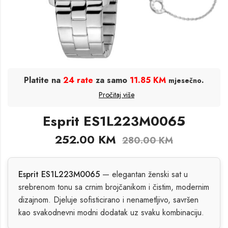
Platite na
24 rate
za samo
11.85 KM
.
mjesečno
Pročitaj više
Esprit ES1L223M0065
252.00
KM
280.00
KM
Esprit ES1L223M0065
— elegantan ženski sat u
srebrenom tonu sa crnim brojčanikom i čistim, modernim
dizajnom. Djeluje sofisticirano i nenametljivo, savršen
kao svakodnevni modni dodatak uz svaku kombinaciju.