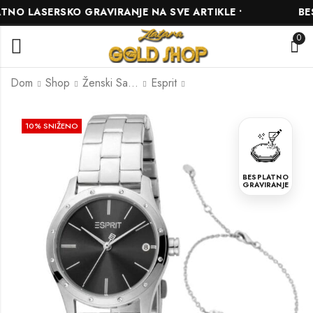
O LASERSKO GRAVIRANJE NA SVE ARTIKLE •
BESP
0
Dom
Shop
Ženski Satovi
Esprit
Esprit ES1L228L2075
Esprit ES1L317M0055
10
% SNIŽENO
252.00
252.00
KM
KM
280.00
280.00
KM
KM
BESPLATNO
GRAVIRANJE