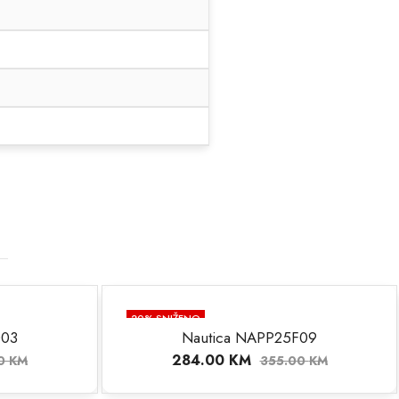
20
% SNIŽENO
003
Nautica NAPP25F09
284.00
KM
00
KM
355.00
KM