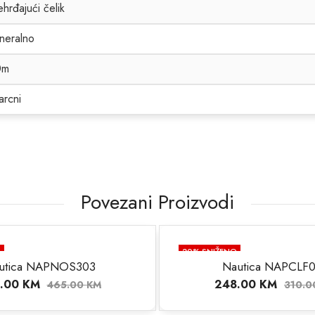
hrđajući čelik
neralno
0m
arcni
Povezani Proizvodi
O
20
% SNIŽENO
utica NAPNOS303
Nautica NAPCLF
.00
KM
248.00
KM
465.00
KM
310.