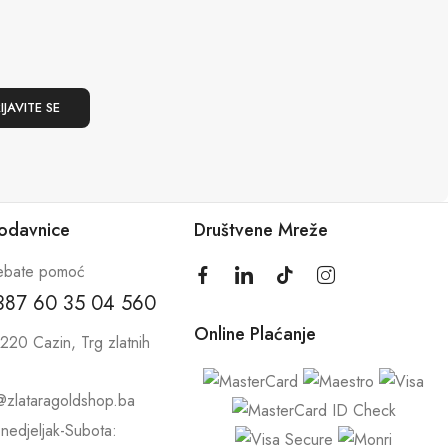
rodavnice
Društvene Mreže
ebate pomoć
387 60 35 04 560
Online Plaćanje
220 Cazin, Trg zlatnih
@zlataragoldshop.ba
nedjeljak-Subota: