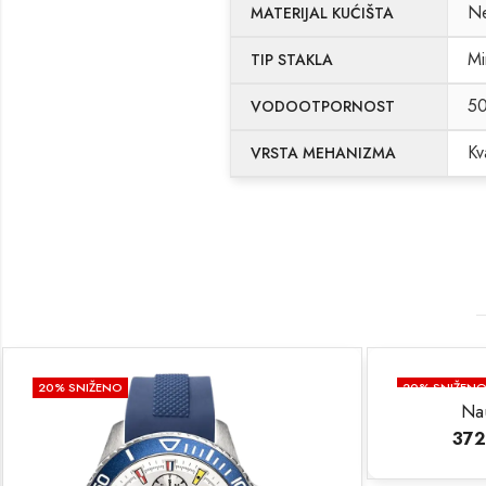
Ne
MATERIJAL KUĆIŠTA
Mi
TIP STAKLA
5
VODOOTPORNOST
Kv
VRSTA MEHANIZMA
20
% SNIŽENO
20
% SNIŽEN
Na
372