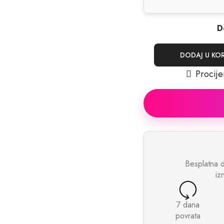
D
DODAJ U KO
Procije
Besplatna 
iz
7 dana
povrata