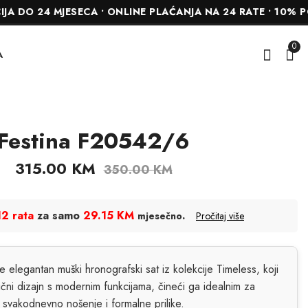
24 MJESECA • ONLINE PLAĆANJA NA 24 RATE • 10% POPUST
0
A
Festina F20542/6
Festina F20694/6
Festina F20561/1
378.00
423.00
KM
KM
315.00
KM
350.00
KM
420.00
470.00
KM
KM
12 rata
za samo
29.15 KM
.
mjesečno
Pročitaj više
 elegantan muški hronografski sat iz kolekcije Timeless, koji
ični dizajn s modernim funkcijama, čineći ga idealnim za
svakodnevno nošenje i formalne prilike.