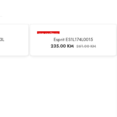
10
% SNIŽENO
3L
Esprit ES1L174L0015
235.00
KM
261.00
KM