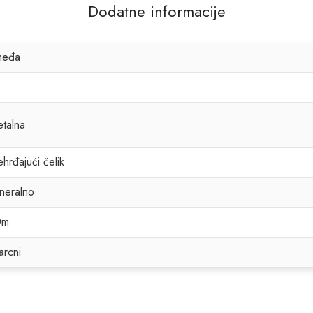
Dodatne informacije
međa
talna
hrđajući čelik
neralno
0m
arcni