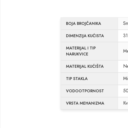
S
BOJA BROJČANIKA
31
DIMENZIJA KUĆISTA
MATERIJAL I TIP
Me
NARUKVICE
Ne
MATERIJAL KUĆIŠTA
Mi
TIP STAKLA
5
VODOOTPORNOST
Kv
VRSTA MEHANIZMA