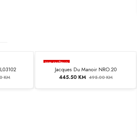
10
% SNIŽENO
WL03102
Jacques Du Manoir NRO.20
NEMA NA STANJU
445.50
KM
00
KM
495.00
KM