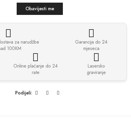
Obavijesti me
dostava za narudžbe
Garancija do 24
nad 100KM
mjeseca
Online plaćanje do 24
Lasersko
rate
graviranje
Podijeli: