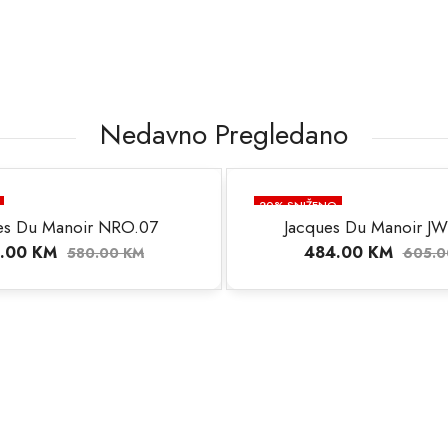
Nedavno Pregledano
20
% SNIŽENO
es Du Manoir NRO.07
Jacques Du Manoir J
NJU
NEMA NA STANJU
.00
KM
484.00
KM
580.00
KM
605.