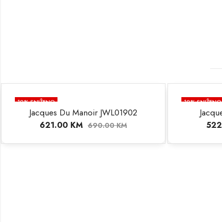
10
% SNIŽENO
10
% SNIŽENO
Jacques Du Manoir JWL01902
Jacqu
NEMA NA STANJU
NEMA NA STA
621.00
KM
522
690.00
KM