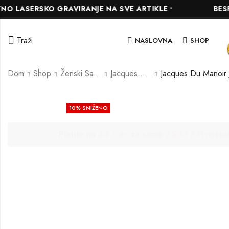
SERSKO GRAVIRANJE NA SVE ARTIKLE •
BESPLATNA
Traži
NASLOVNA
SHOP
Dom
Shop
Ženski Satovi
Jacques Du Manoir
10
% SNIŽENO
Platite na
24 rate
za samo
25.61 KM
mjese