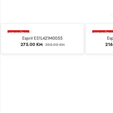
10
% SNIŽENO
10
% SNIŽENO
Esprit ES1L421M0055
Es
275.00
KM
216
305.00
KM