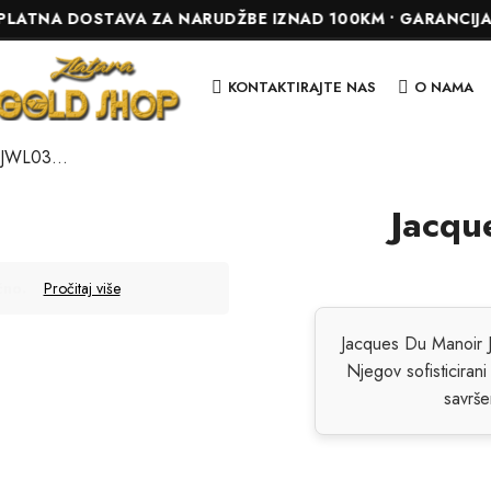
 DOSTAVA ZA NARUDŽBE IZNAD 100KM • GARANCIJA DO 24 
KONTAKTIRAJTE NAS
O NAMA
Jacques Du Manoir JWL03103
Jacqu
.
čno
Pročitaj više
Jacques Du Manoir
Njegov sofisticiran
savrše