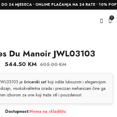
MJESECA • ONLINE PLAĆANJA NA 24 RATE • 10% POPUSTA 
0
es Du Manoir JWL03103
Jacques Du Manoir
Jacques Du Manoir
JWG03002
JWL01207
544.50
KM
605.00
KM
522.00
522.00
KM
KM
580.00
580.00
KM
KM
 JWL03103 je
švicarski sat
koji odiše luksuzom i elegancijom.
i dizajn, visokokvalitetna izrada i precizan mehanizam čine ga
nim izborom za one koji traže stil i pouzdanost.
Dostupnost:
Nema na skladištu