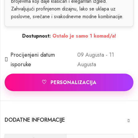
brojevima koji daje klasičan i elegantan izgled.
Zahvaljujući profinjenom dizajnu, lako se uklapa uz
poslovne, svečane i svakodnevne modne kombinacije.
Dostupnost:
Ostalo je samo 1 komad/a!
Procijenjeni datum
09 Augusta - 11
isporuke
Augusta
♡
PERSONALIZACIJA
DODATNE INFORMACIJE