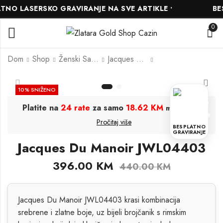
O LASERSKO GRAVIRANJE NA SVE ARTIKLE •
BESP
0
Dom
Shop
Ženski Satovi
Jacques Du Manoir
Jacques Du Manoir
Jacques Du Manoir
10
% SNIŽENO
JWL05403
JWL04006
Platite na
24 rate
za samo
18.62 KM
.
mjesečno
405.00
355.50
KM
KM
395.00
KM
Pročitaj više
450.00
KM
BESPLATNO
GRAVIRANJE
Jacques Du Manoir JWL04403
396.00
KM
440.00
KM
Jacques Du Manoir JWL04403 krasi kombinacija
srebrene i zlatne boje, uz bijeli brojčanik s rimskim