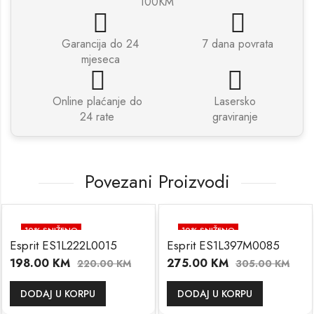
100KM
Garancija do 24
7 dana povrata
mjeseca
Online plaćanje do
Lasersko
24 rate
graviranje
Povezani Proizvodi
10
% SNIŽENO
10
% SNIŽENO
Esprit ES1L222L0015
Esprit ES1L397M0085
198.00
KM
275.00
KM
220.00
KM
305.00
KM
DODAJ U KORPU
DODAJ U KORPU