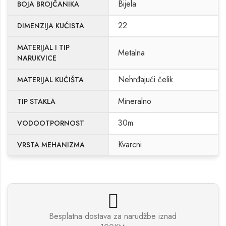
Bijela
BOJA BROJČANIKA
22
DIMENZIJA KUĆISTA
MATERIJAL I TIP
Metalna
NARUKVICE
Nehrđajući čelik
MATERIJAL KUĆIŠTA
Mineralno
TIP STAKLA
30m
VODOOTPORNOST
Kvarcni
VRSTA MEHANIZMA
Besplatna dostava za narudžbe iznad