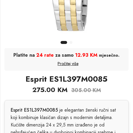
Platite na
24 rate
za samo
12.93 KM
.
mjesečno
Pročitaj više
Esprit ES1L397M0085
275.00
KM
305.00
KM
Esprit ES1L397M0085
je elegantan ženski ručni sat
koji kombinuje klasičan dizajn s modernim detaljima.
Kućište dimenzija 24 x 29,5 mm izrađeno je od
nehrđajućeg čelika u dvobojnoj kombinaciji srebrne i