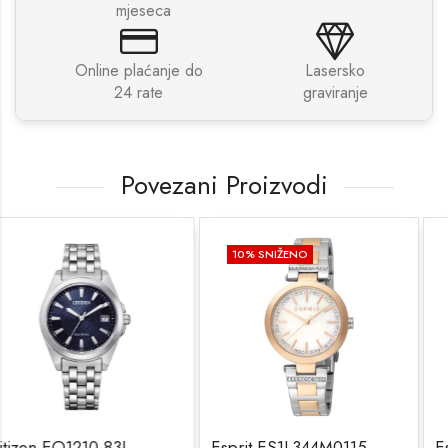
mjeseca
Online plaćanje do
Lasersko
24 rate
graviranje
Povezani Proizvodi
10
% SNIŽENO
10
% SNIŽENO
3L
Esprit ES1L344M0115
Esprit ES1L219M