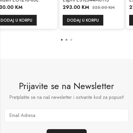
293.00
KM
216.00
KM
325.00
KM
240
DODAJ U KORPU
DODAJ U KORPU
Prijavite se na Newsletter
Pretplatite se na naš newsletter i ostvarite kod za popust!