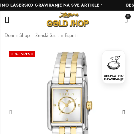
 LASERSKO GRAVIRANJE NA SVE ARTIKLE •
BESPL
0
Dom
Shop
Ženski Satovi
Esprit
Esprit
Esprit
10
% SNIŽENO
ES1L407M0045
ES1L263M0055
275.00
216.00
KM
KM
BESPLATNO
305.00
240.00
KM
KM
GRAVIRANJE