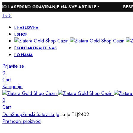
SKO GRAVIRANJE NA SVE ARTIKLE •
BESPLATNA DO
Traži
NASLOVNA
SHOP
KONTAKTIRAJTE NAS
O NAMA
Prijavite se
0
Cart
Kategorije
0
Cart
Dom
Shop
Ženski Satovi
Liu Jo
Liu Jo TLJ2402
Prethodni proizvod