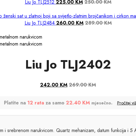
Liu Jo TLJ2512
225.00
KM
250.00
KM
Liu Jo TLJ2484
260.00
KM
289.00
KM
Liu Jo TLJ2402
242.00
KM
269.00
KM
Platite na
24 rate
za samo
11.38 KM
.
mjesečno
Pročitaj vi
kom i srebrenom narukvicom. Quartz mehanizam, datum funkcija i 5