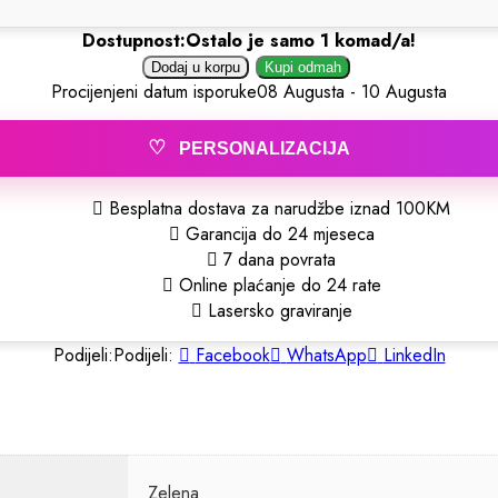
Dostupnost:
Ostalo je samo 1 komad/a!
Dodaj u korpu
Kupi odmah
Procijenjeni datum isporuke
08 Augusta - 10 Augusta
♡
PERSONALIZACIJA
Besplatna dostava za narudžbe iznad 100KM
Garancija do 24 mjeseca
7 dana povrata
Online plaćanje do 24 rate
Lasersko graviranje
Podijeli:
Podijeli:
Facebook
WhatsApp
LinkedIn
Zelena