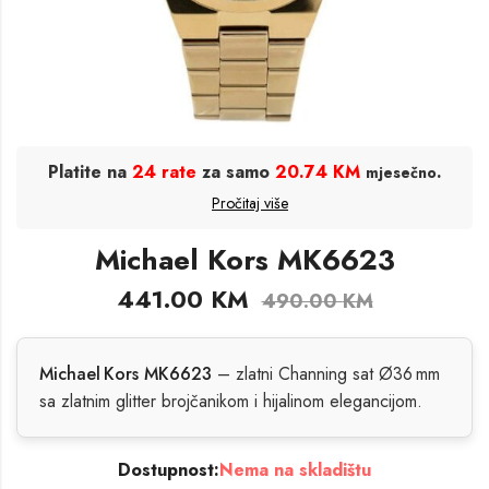
Platite na
24 rate
za samo
20.74 KM
.
mjesečno
Pročitaj više
Michael Kors MK6623
441.00
KM
490.00
KM
Michael Kors MK6623
– zlatni Channing sat Ø36 mm
sa zlatnim glitter brojčanikom i hijalinom elegancijom.
Dostupnost:
Nema na skladištu