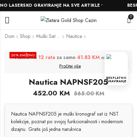
 LASERSKO GRAVIRANJE NA SVE ARTIKLE •
BESPL
0
Dom
Shop
Muški Satovi
Nautica
Nautica NAPNSF306
Nautica NAPICS006
20
% SNIŽENO
Platite na
12 rata
za samo
41.83 KM
.
mjesečno
408.00
352.00
KM
KM
Pročitaj više
510.00
440.00
KM
KM
BESPLATNO
Nautica NAPNSF205
GRAVIRANJE
452.00
KM
565.00
KM
Nautica NAPNSF205 je muški kronograf sat iz NST
kolekcije, poznat po svojoj funkcionalnosti i modernom
dizajnu. Gratis još jedna narukvica