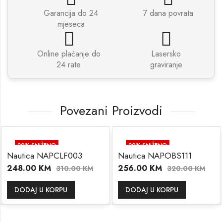
Garancija do 24
7 dana povrata
mjeseca
Online plaćanje do
Lasersko
24 rate
graviranje
Povezani Proizvodi
20
% SNIŽENO
20
% SNIŽENO
Nautica NAPCLF003
Nautica NAPOBS111
248.00
KM
256.00
KM
310.00
KM
320.00
KM
DODAJ U KORPU
DODAJ U KORPU