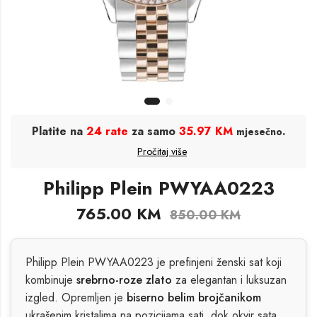
Platite na
24 rate
za samo
35.97 KM
.
mjesečno
Pročitaj više
Philipp Plein PWYAA0223
765.00
KM
850.00
KM
Philipp Plein PWYAA0223 je prefinjeni ženski sat koji
kombinuje
srebrno-roze zlato
za elegantan i luksuzan
izgled. Opremljen je
biserno belim brojčanikom
ukrašenim kristalima na pozicijama sati, dok okvir sata