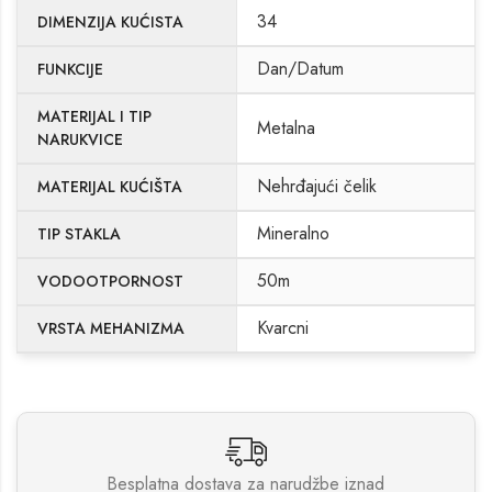
34
DIMENZIJA KUĆISTA
Dan/Datum
FUNKCIJE
MATERIJAL I TIP
Metalna
NARUKVICE
Nehrđajući čelik
MATERIJAL KUĆIŠTA
Mineralno
TIP STAKLA
50m
VODOOTPORNOST
Kvarcni
VRSTA MEHANIZMA
Besplatna dostava za narudžbe iznad