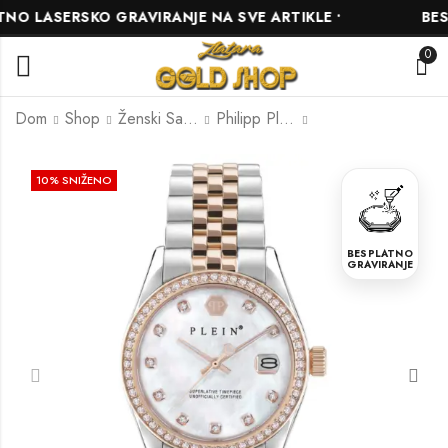
 LASERSKO GRAVIRANJE NA SVE ARTIKLE •
BESPL
0
Dom
Shop
Ženski Satovi
Philipp Plein
Philipp Plein
Philipp Plein
10
% SNIŽENO
PWDAA0721
PWPOA062
558.00
940.50
KM
KM
BESPLATNO
620.00
1,045.00
KM
KM
GRAVIRANJE