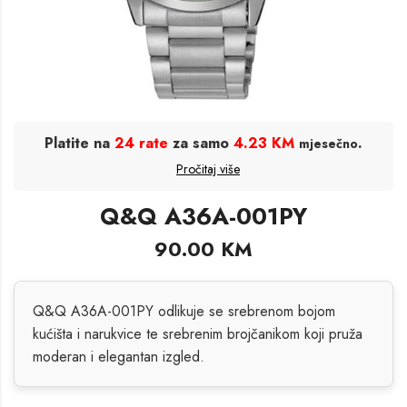
Platite na
24 rate
za samo
4.23 KM
.
mjesečno
Pročitaj više
Q&Q A36A-001PY
90.00
KM
Q&Q A36A-001PY odlikuje se srebrenom bojom
kućišta i narukvice te srebrenim brojčanikom koji pruža
moderan i elegantan izgled.