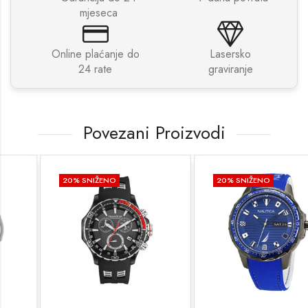
mjeseca
Online plaćanje do
Lasersko
24 rate
graviranje
Povezani Proizvodi
20
% SNIŽENO
20
% SNIŽENO