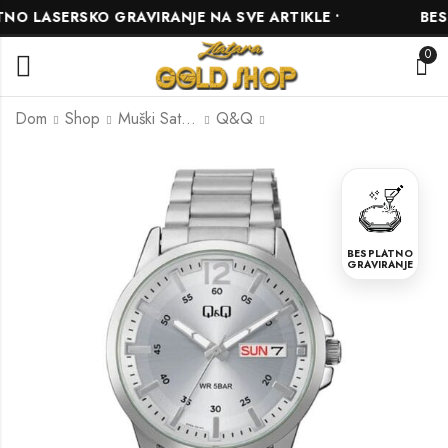
 LASERSKO GRAVIRANJE NA SVE ARTIKLE •
BESPL
0
Dom
Shop
Muški Satovi
Q&Q
Q&Q C04A-038PY
Q&Q A36A-003PY
65.00
90.00
KM
KM
BESPLATNO
GRAVIRANJE