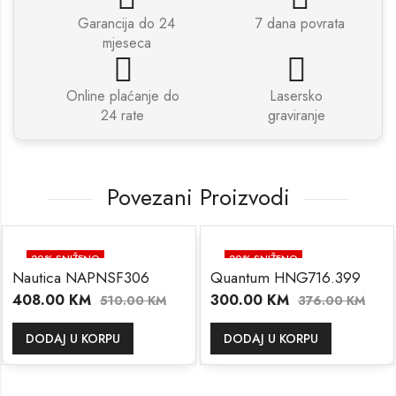
Garancija do 24
7 dana povrata
mjeseca
Online plaćanje do
Lasersko
24 rate
graviranje
Povezani Proizvodi
20
% SNIŽENO
20
% SNIŽENO
Nautica NAPNSF306
Quantum HNG716.399
408.00
KM
300.00
KM
510.00
KM
376.00
KM
DODAJ U KORPU
DODAJ U KORPU