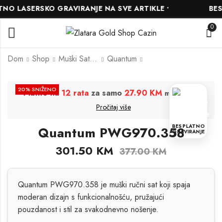
 LASERSKO GRAVIRANJE NA SVE ARTIKLE •
BESPL
0
Dom
Shop
Muški Satovi
Quantum
Quantum
Quantum
20
% SNIŽENO
Platite na
12 rata
za samo
27.90 KM
.
mjesečno
PWG1014.651
PWG1005.351
Pročitaj više
300.00
268.00
KM
KM
375.00
335.00
KM
KM
BESPLATNO
Quantum PWG970.358
GRAVIRANJE
301.50
KM
377.00
KM
Quantum PWG970.358 je muški ručni sat koji spaja
moderan dizajn s funkcionalnošću, pružajući
pouzdanost i stil za svakodnevno nošenje.