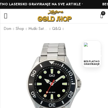
O LASERSKO GRAVIRANJE NA SVE ARTIKLE •
BESPL
0
Dom
Shop
Muški Satovi
Q&Q
Q&Q A482J215Y
Q&Q C01A-004PY
60.00
60.00
KM
KM
BESPLATNO
GRAVIRANJE