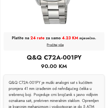
Platite na
24 rate
za samo
4.23 KM
.
mjesečno
Pročitaj više
Q&Q C72A-001PY
90.00
KM
Q&Q C72A-001PY je muški analogni sat s kućištem
promjera 41 mm izrađenim od nehrđajućeg čelika u
srebrenoj boji. Posjeduje crni brojčanik s jasno vidljivim
oznakama sati, prekriven mineralnim staklom. Opremljen
je kvarcnim mehanizmom i vodootporan je do 5 ATM