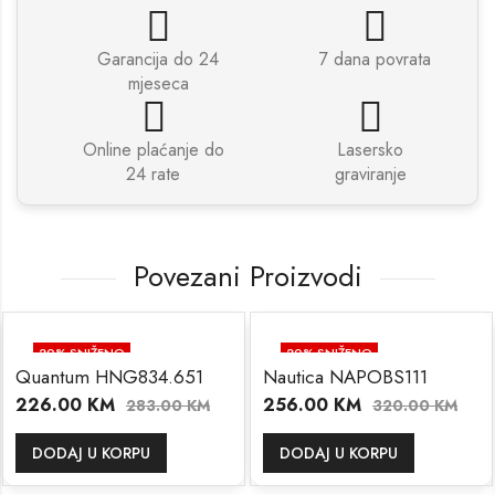
Garancija do 24
7 dana povrata
mjeseca
Online plaćanje do
Lasersko
24 rate
graviranje
Povezani Proizvodi
20
% SNIŽENO
20
% SNIŽENO
Quantum HNG834.651
Nautica NAPOBS111
226.00
KM
256.00
KM
283.00
KM
320.00
KM
DODAJ U KORPU
DODAJ U KORPU