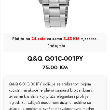
Platite na
24 rate
za samo
3.53 KM
.
mjesečno
Pročitaj više
Q&Q Q01C-001PY
75.00
KM
Q&Q Q01C-001PY odlikuje se srebrenom bojom
kućišta i narukvice te plavim sunburst brojčanikom s
ukrasnim kristalima koji pruža elegantan i profinjen
izgled. Zahvaljujući modernom dizajnu, odlično se
uklapa uz poslovne, svečane i svakodnevne modne