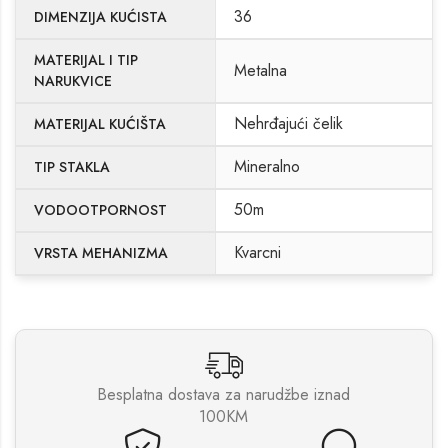
36
DIMENZIJA KUĆISTA
MATERIJAL I TIP
Metalna
NARUKVICE
Nehrđajući čelik
MATERIJAL KUĆIŠTA
Mineralno
TIP STAKLA
50m
VODOOTPORNOST
Kvarcni
VRSTA MEHANIZMA
Besplatna dostava za narudžbe iznad
100KM