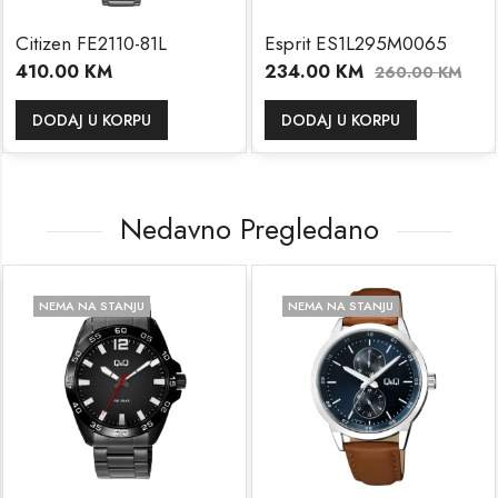
Citizen FE2110-81L
Esprit ES1L295M0065
410.00
KM
234.00
KM
260.00
KM
DODAJ U KORPU
DODAJ U KORPU
Nedavno Pregledano
NEMA NA STANJU
NEMA NA STANJU