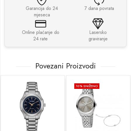
Garancija do 24
7 dana povrata
mjeseca
Online plaćanje do
Lasersko
24 rate
graviranje
Povezani Proizvodi
10
% SNIŽENO