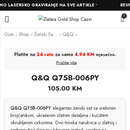
 LASERSKO GRAVIRANJE NA SVE ARTIKLE •
BESPL
0
Dom
Shop
Ženski Satovi
Q&Q
Casio B640WCG-5
Casio LTP-V004SG-
Platite na
24 rate
za samo
4.94 KM
.
mjesečno
9AUDF
207.00
KM
Pročitaj više
117.00
KM
130.00
KM
230.00
KM
Q&Q Q75B-006PY
105.00
KM
Q&Q Q75B-006PY
elegantan ženski sat sa srebrnim
brojčanikom, ukrašenim zlatnim detaljima i kućištem
obrubljenim cirkonima. Dvo-tonska narukvica u zlatnoj i
srebrnoj boji daje mu luksuzan izgled, savršen za