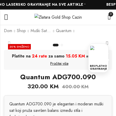
LASERSKO GRAVIRANJE NA SVE ARTIKLE •
BESPLA
0
Dom
Shop
Muški Satovi
Quantum
Quantum
Quantum
20
% SNIŽENO
HNG791.391
PWG970.699
Platite na
24 rate
za samo
15.05 KM
.
mjesečno
212.00
319.00
KM
KM
265.00
399.00
KM
KM
Pročitaj više
BESPLATNO
GRAVIRANJE
Quantum ADG700.090
320.00
KM
400.00
KM
Quantum ADG700.090 je elegantan i moderan muški
sat koji pruža savršen balans između stila i