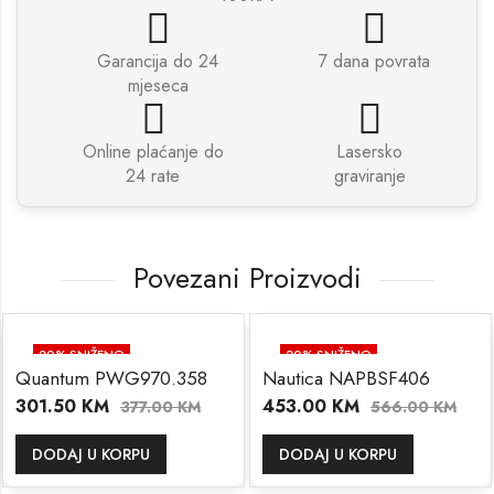
Garancija do 24
7 dana povrata
mjeseca
Online plaćanje do
Lasersko
24 rate
graviranje
Povezani Proizvodi
20
% SNIŽENO
20
% SNIŽENO
Quantum PWG970.358
Nautica NAPBSF406
301.50
KM
453.00
KM
377.00
KM
566.00
KM
DODAJ U KORPU
DODAJ U KORPU