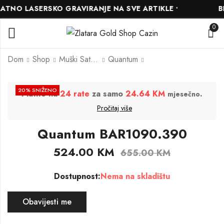
TNO LASERSKO GRAVIRANJE NA SVE ARTIKLE •
BES
0
Dom
Shop
Muški Satovi
Quantum
Quantum
Quantum
20
% SNIŽENO
Platite na
24 rate
za samo
24.64 KM
.
mjesečno
HNG859.654
BAR1090.300
Pročitaj više
284.00
524.00
KM
KM
355.00
KM
655.00
KM
Quantum BAR1090.390
524.00
KM
655.00
KM
Dostupnost:
Nema na skladištu
Obavijesti me